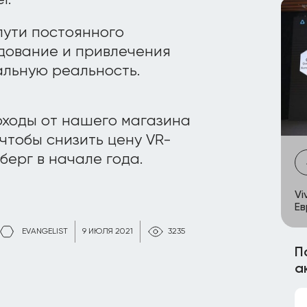
r.
пути постоянного
дование и привлечения
альную реальность.
оходы от нашего магазина
 чтобы снизить цену VR-
ерг в начале года.
Vi
Е
EVANGELIST
9 ИЮЛЯ 2021
3235
П
а