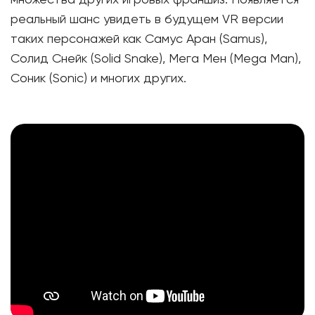
множества других игровых франшиз. Появляется
реальный шанс увидеть в будущем VR версии
таких персонажей как Самус Аран (Samus),
Солид Снейк (Solid Snake), Мега Мен (Mega Man),
Соник (Sonic) и многих других.