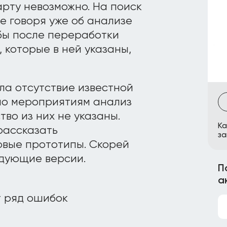
арту невозможно. На поиск
не говоря уже об анализе
обы после переработки
 которые в ней указаны,
а отсутствие известной
 по мероприятиям анализ
тво из них не указаны.
Ка
рассказать
за
овые прототипы. Скорей
едующие версии.
П
а