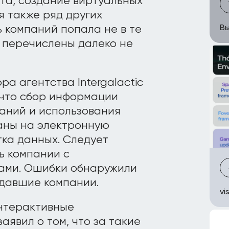
та, создание виртуальных
я также ряд других
ь компаний попала не в те
Вы
и перечислены далеко не
а агентства Intergalactic
 что сбор информации
аний и использования
ланы на электронную
тка данных. Следует
ь компании с
пами. Ошибки обнаружили
адавшие компании.
vi
нтерактивные
явил о том, что за такие