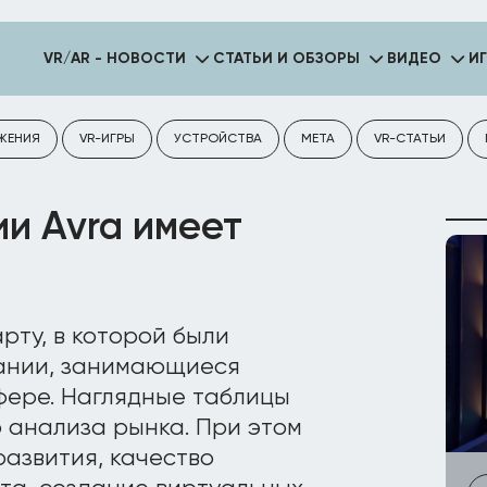
VR/AR - НОВОСТИ
СТАТЬИ И ОБЗОРЫ
ВИДЕО
И
ЖЕНИЯ
VR-ИГРЫ
УСТРОЙСТВА
META
VR-СТАТЬИ
и Avra имеет
рту, в которой были
ании, занимающиеся
фере. Наглядные таблицы
 анализа рынка. При этом
развития, качество