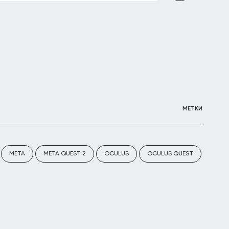
МЕТКИ
META
META QUEST 2
OCULUS
OCULUS QUEST