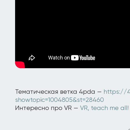
Тематическая ветка 4pda —
https://
showtopic=1004805&st=28460
Интересно про VR —
VR, teach me all!