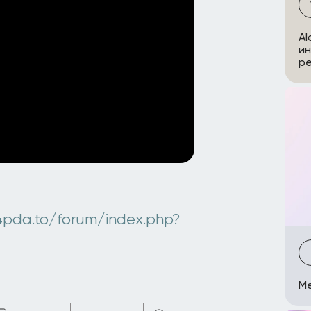
Al
ин
ре
4pda.to/forum/index.php?
Me