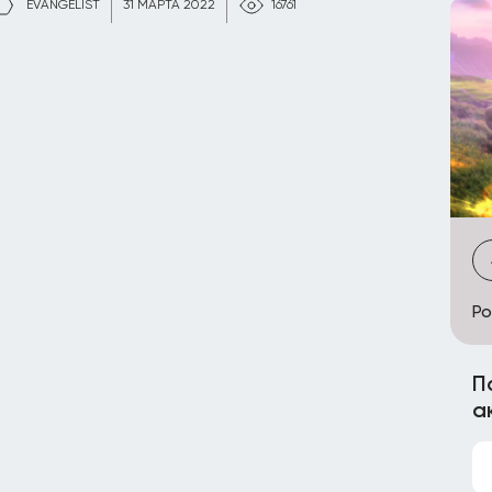
EVANGELIST
31 МАРТА 2022
16761
Po
П
а