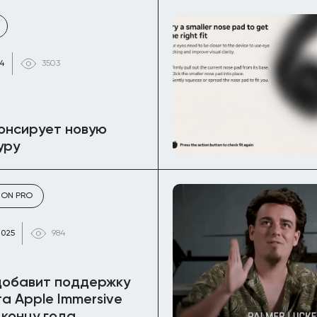
24
3503
онсирует новую
уру
SION PRO
2025
984
добавит поддержку
а Apple Immersive