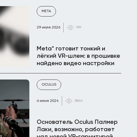
META
29 июля 2026
199
Meta* готовит тонкий и
лёгкий VR-шлем: в прошивке
найдено видео настройки
OCULUS
6 июня 2024
5844
Основатель Oculus Палмер
Лаки, возможно, работает