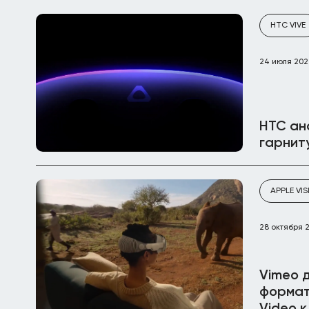
HTC VIVE
24 июля 20
HTC ан
гарнит
APPLE VI
28 октября 
Vimeo 
формат