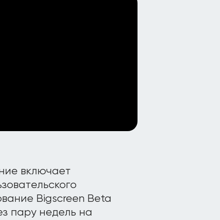
ние включает
ьзовательского
вание Bigscreen Beta
ез пару недель на