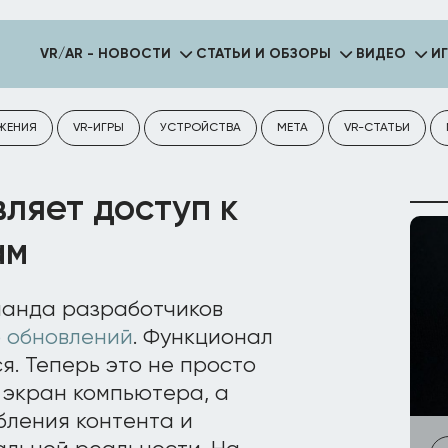
VR/AR - НОВОСТИ
СТАТЬИ И ОБЗОРЫ
ВИДЕО
И
ЖЕНИЯ
VR-ИГРЫ
УСТРОЙСТВА
META
VR-СТАТЬИ
вляет доступ к
ам
манда разработчиков
 обновлений
. Функционал
. Теперь это не просто
 экран компьютера, а
бления контента и