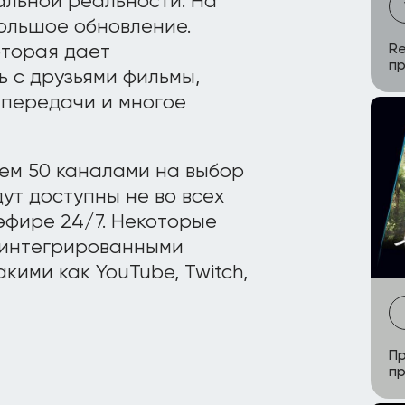
альной реальности. На
ольшое обновление.
оторая дает
Re
пр
 с друзьями фильмы,
 передачи и многое
чем 50 каналами на выбор
дут доступны не во всех
 эфире 24/7. Некоторые
 интегрированными
кими как YouTube, Twitch,
Пр
п