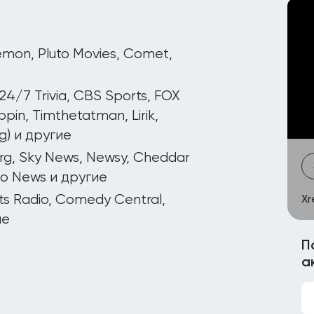
émon, Pluto Movies, Comet,
 24/7 Trivia, CBS Sports, FOX
pin, Timthetatman, Lirik,
g) и другие
g, Sky News, Newsy, Cheddar
to News и другие
ts Radio, Comedy Central,
Xr
ие
П
а