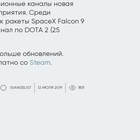
изионные каналы новая
приятия. Среди
к ракеты SpaceX Falcon 9
нал по DOTA 2 (25
ольше обновлений.
платно со
Steam
.
EVANGELIST
12 ИЮЛЯ 2019
1831