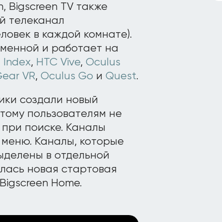
, Bigscreen TV также
й телеканал
ловек в каждой комнате).
менной и работает на
 Index
,
HTC Vive
,
Oculus
ear VR
,
Oculus Go
и
Quest
.
чики создали новый
этому пользователям не
 при поиске. Каналы
 меню. Каналы, которые
ыделены в отдельной
илась новая стартовая
Bigscreen Home.