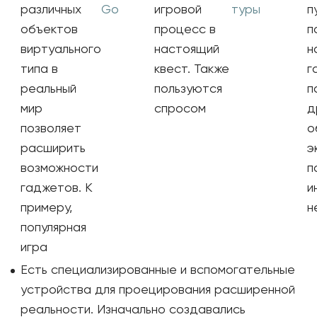
различных
Go
игровой
туры
п
объектов
процесс в
п
виртуального
настоящий
н
типа в
квест. Также
г
реальный
пользуются
п
мир
спросом
д
позволяет
о
расширить
э
возможности
п
гаджетов. К
и
примеру,
н
популярная
игра
Есть специализированные и вспомогательные
устройства для проецирования расширенной
реальности. Изначально создавались