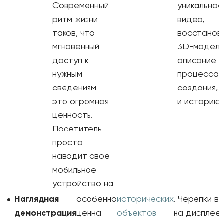
Современный
уникально
ритм жизни
видео,
таков, что
восстано
мгновенный
3D-модел
доступ к
описание
нужным
процесса
сведениям –
создания,
это огромная
и историю
ценность.
Посетитель
просто
наводит свое
мобильное
устройство на
Наглядная
особенно
исторических
. Черепки 
демонстрация
ценна
объектов
на диспле