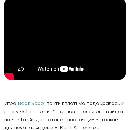
Игра
Beat Saber
почти вплотную подобралась к
рангу «killer app» и, безусловно, если она выйдет
на Santa Cruz, то станет настоящим «станком
для печатанья денег». Beat Saber с ее