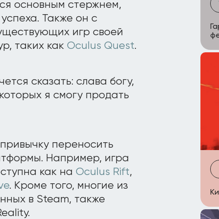
тся основным стержнем,
успеха. Также он с
Га
уществующих игр своей
ф
р, таких как
Oculus Quest
.
чется сказать: слава богу,
 которых я смогу продать
а привычку переносить
атформы. Например, игра
оступна как на
Oculus Rift
,
ve
. Кроме того, многие из
Ки
анных в Steam, также
ality.