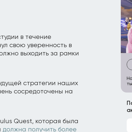
тудии в течение
нул свою уверенность в
должно выходить за рамки
На
будущей стратегии наших
ты
очень сосредоточены на
П
а
lus Quest, которая была
и
должна получить более