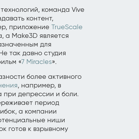
технологий, команда Vive
здавать контент,
ер, приложение
TrueScale
, а Make3D является
азначенным для
Не так давно студия
ильм «
7 Miracles
».
азности более активного
нения
, например, в
 при депрессии и боли.
переживает период
ибок, а компании
отенциальные ниши
к готов к взрывному