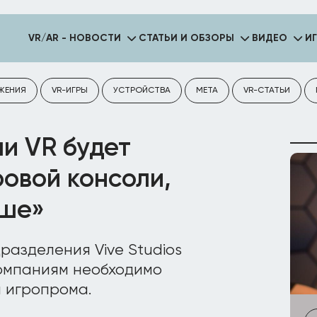
VR/AR - НОВОСТИ
СТАТЬИ И ОБЗОРЫ
ВИДЕО
И
ЖЕНИЯ
VR-ИГРЫ
УСТРОЙСТВА
META
VR-СТАТЬИ
ли VR будет
ровой консоли,
ыше»
дразделения Vive Studios
 компаниям необходимо
 игропрома.