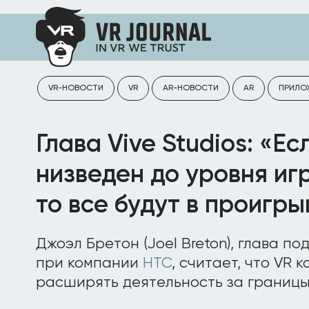
VR-НОВОСТИ
VR
AR-НОВОСТИ
AR
ПРИЛО
Глава Vive Studios: «Ес
низведен до уровня иг
то все будут в проигр
Джоэл Бретон (Joel Breton), глава по
при компании
HTC
, считает, что VR
расширять деятельность за границы