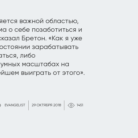
яется важной областью,
ма о себе позаботиться и
казал Бретон. «Как я уже
состоянии зарабатывать
аться, либо
зумных масштабах на
йшем выиграть от этого».
EVANGELIST
29 ОКТЯБРЯ 2018
1451