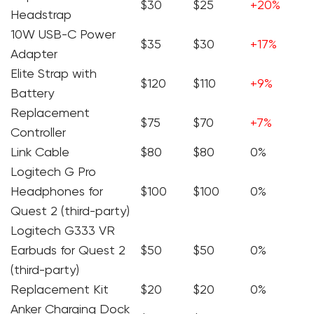
$30
$25
+20%
Headstrap
10W USB-C Power
$35
$30
+17%
Adapter
Elite Strap with
$120
$110
+9%
Battery
Replacement
$75
$70
+7%
Controller
Link Cable
$80
$80
0%
Logitech G Pro
Headphones for
$100
$100
0%
Quest 2 (third-party)
Logitech G333 VR
Earbuds for Quest 2
$50
$50
0%
(third-party)
Replacement Kit
$20
$20
0%
Anker Charging Dock