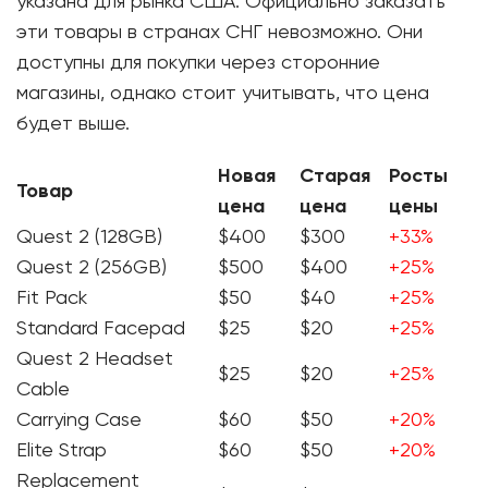
указана для рынка США. Официально заказать
эти товары в странах СНГ невозможно. Они
доступны для покупки через сторонние
магазины, однако стоит учитывать, что цена
будет выше.
Новая
Старая
Росты
Товар
цена
цена
цены
Quest 2 (128GB)
$400
$300
+33%
Quest 2 (256GB)
$500
$400
+25%
Fit Pack
$50
$40
+25%
Standard Facepad
$25
$20
+25%
Quest 2 Headset
$25
$20
+25%
Cable
Carrying Case
$60
$50
+20%
Elite Strap
$60
$50
+20%
Replacement