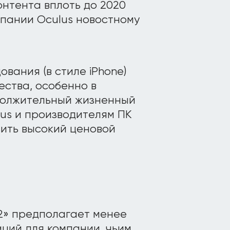
нтента вплоть до 2020
мпании Oculus новостному
вания (в стиле iPhone)
ства, особенно в
должительный жизненный
lus и производителям ПК
зить высокий ценовой
 2» предполагает менее
ций для компании, чьим