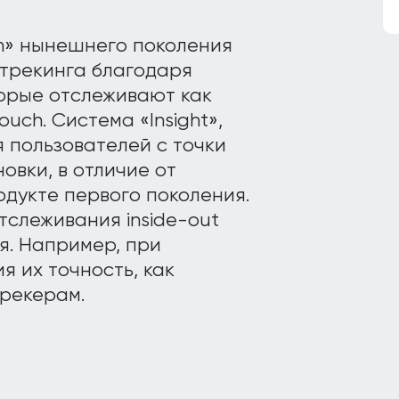
on» нынешнего поколения
 трекинга благодаря
орые отслеживают как
uch. Система «Insight»,
я пользователей с точки
вки, в отличие от
одукте первого поколения.
тслеживания inside-out
я. Например, при
 их точность, как
трекерам.