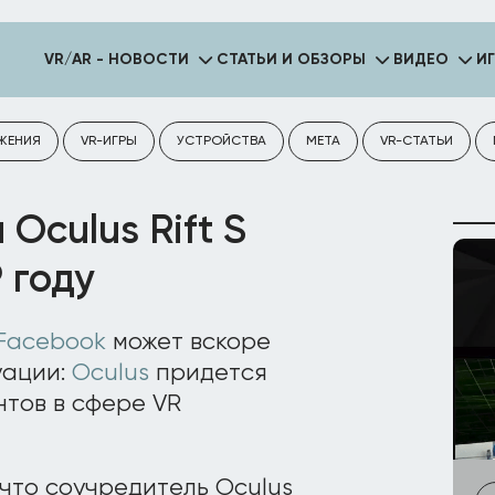
VR/AR - НОВОСТИ
СТАТЬИ И ОБЗОРЫ
ВИДЕО
И
ЖЕНИЯ
VR-ИГРЫ
УСТРОЙСТВА
META
VR-СТАТЬИ
Oculus Rift S
 году
Facebook
может вскоре
уации:
Oculus
придется
нтов в сфере VR
что соучредитель Oculus