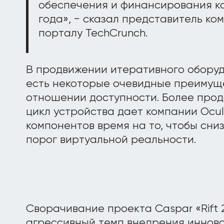
обеспечения и финансирования ко
года», − сказал представитель ко
порталу TechCrunch.
В продвижении итеративного оборудо
есть некоторые очевидные преимуще
отношении доступности. Более про
цикл устройства дает компании Ocu
компонентов время на то, чтобы сни
порог виртуальной реальности.
Сворачивание проекта Caspar «Rift
агрессивный темп внедрения иннова