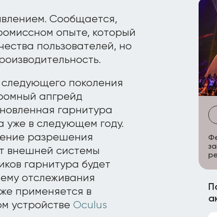
авлением. Сообщается,
промиссном опыте, который
чества пользователей, но
роизводительность.
а следующего поколения
кромный апгрейд
бновленная гарнитура
а уже в следующем году.
ление разрешения
Фе
за
 от внешней системы
р
иков гарнитура будет
тему отслеживания
П
акже применяется в
а
ом устройстве
Oculus