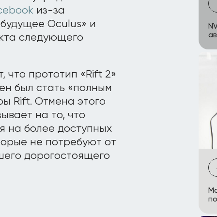
cebook
из-за
будущее Oculus» и
NV
ав
екта следующего
 что прототип «Rift 2»
ен был стать «полным
 Rift. Отмена этого
ывает на то, что
я на более доступных
торые не потребуют от
шего дорогостоящего
Ma
по