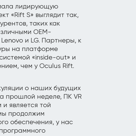
имала лидирующую
т «Rift S» выглядит так,
урентов, таких как
различными OEM-
Lenovo и LG. Партнеры, к
туры на платформе
системой «inside-out» и
ем, чем у Oculus Rift.
куляции о наших будущих
на прошлой неделе, ПК VR
 и является той
 мы продолжим
го обеспечения, у нас
 программного