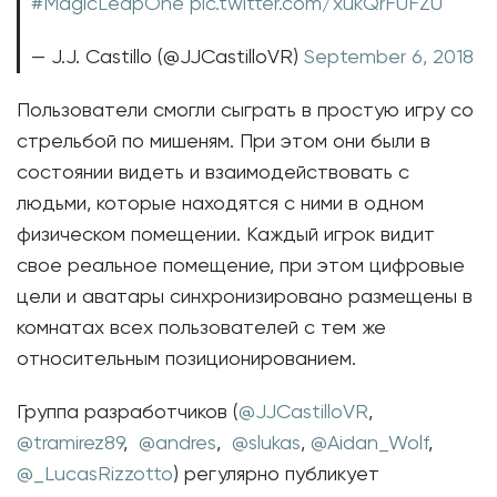
#MagicLeapOne
pic.twitter.com/xukQrFUFZU
— J.J. Castillo (@JJCastilloVR)
September 6, 2018
Пользователи смогли сыграть в простую игру со
стрельбой по мишеням. При этом они были в
состоянии видеть и взаимодействовать с
людьми, которые находятся с ними в одном
физическом помещении. Каждый игрок видит
свое реальное помещение, при этом цифровые
цели и аватары синхронизировано размещены в
комнатах всех пользователей с тем же
относительным позиционированием.
Группа разработчиков (
@JJCastilloVR
,
@tramirez89
,
@andres
,
@slukas
,
@Aidan_Wolf
,
@_LucasRizzotto
) регулярно публикует