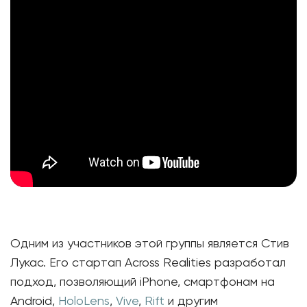
Одним из участников этой группы является Стив
Лукас. Его стартап Across Realities разработал
подход, позволяющий iPhone, смартфонам на
Android,
HoloLens
,
Vive
,
Rift
и другим