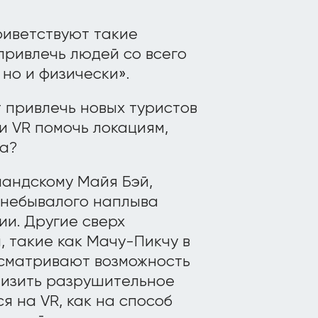
риветствуют такие
«привлечь людей со всего
 но и физически».
 привлечь новых туристов
и VR помочь локациям,
а?
андскому Майя Бэй,
 небывалого наплыва
ии. Другие сверх
 такие как Мачу-Пикчу в
ссматривают возможность
низить разрушительное
я на VR, как на способ