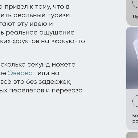
привел к тому, что в
ить реальный туризм.
Лу
гают эту идею и
ть реальное ощущение
ских фруктов на «какую-то
есколько секунд можете
оре
Эверест
или на
всё это без задержек,
ых перелетов и перевоза
Ко
ра