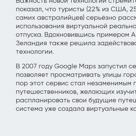
Важность новой технологии стремит
показал, что туристы (22% из США, 
самих австралийцев) серьёзно рас
использования виртуальной реальн
отпуска. Вдохновившись примером А
Зеландия также решила задействов
технологии.
В 2007 году Google Maps запустил се
позволяет просматривать улицы горо
пор этот сервис стал незаменимым 
путешественников, желающих изучит
распланировать свои будущие путеш
система уже создала виртуальные к