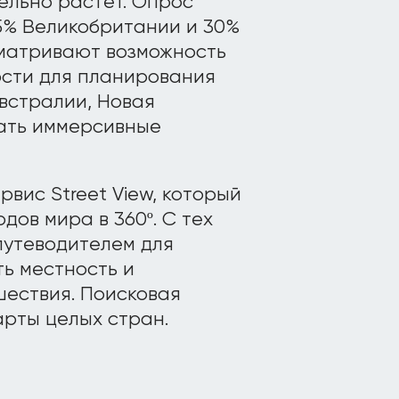
ельно растет. Опрос
25% Великобритании и 30%
сматривают возможность
ости для планирования
встралии, Новая
ать иммерсивные
рвис Street View, который
дов мира в 360º. С тех
путеводителем для
ь местность и
ествия. Поисковая
арты целых стран.