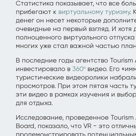
Статистика показывает, что все бо
прибегают к
виртуальному туризму
.
денег он несет некоторые дополнит
очевидные на первый взгляд. И хотя
полноценного виртуального отпуска 
многих уже стал важной частью пла
В последние годы агентство Tourism 
инвестировало в
360º
видео. Его «и
туристические видеоролики набрали
просмотров. При этом пятая часть 
эти видео в рамках изучения и выбо
для отдыха.
Исследование, проведенное Tourism A
Board, показало, что VR − это отлич
продемонстрировать потенциальным