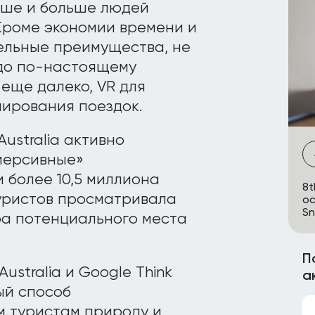
льше и больше людей
 Кроме экономии времени и
ельные преимущества, не
 до по-настоящему
еще далеко, VR для
нирования поездок.
Australia активно
ммерсивные»
 более 10,5 миллиона
8t
туристов просматривала
ос
Sn
ра потенциального места
П
ustralia и Google Think
а
ный способ
 туристам природу и