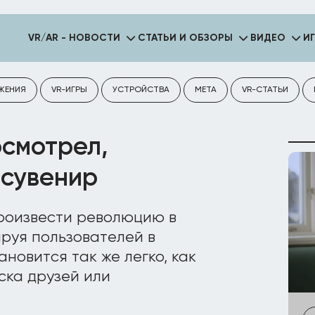
VR/AR - НОВОСТИ
СТАТЬИ И ОБЗОРЫ
ВИДЕО
И
ЖЕНИЯ
VR-ИГРЫ
УСТРОЙСТВА
META
VR-СТАТЬИ
осмотрел,
 сувенир
оизвести революцию в
руя пользователей в
новится так же легко, как
ска друзей или