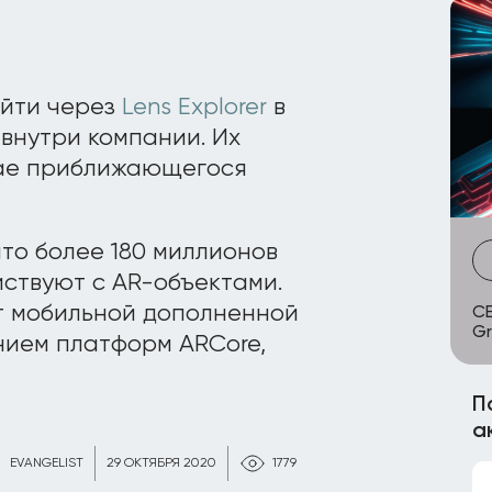
айти через
Lens Explorer
в
внутри компании. Их
чае приближающегося
что более 180 миллионов
ствуют с AR-объектами.
т мобильной дополненной
CE
Gr
нием платформ ARCore,
П
а
EVANGELIST
29 ОКТЯБРЯ 2020
1779