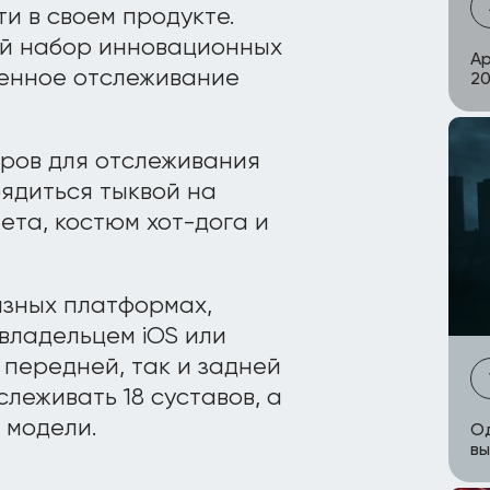
и в своем продукте.
й набор инновационных
Ap
ценное отслеживание
20
тров для отслеживания
ядиться тыквой на
ета, костюм хот-дога и
азных платформах,
 владельцем iOS или
 передней, так и задней
леживать 18 суставов, а
 модели.
Од
вы