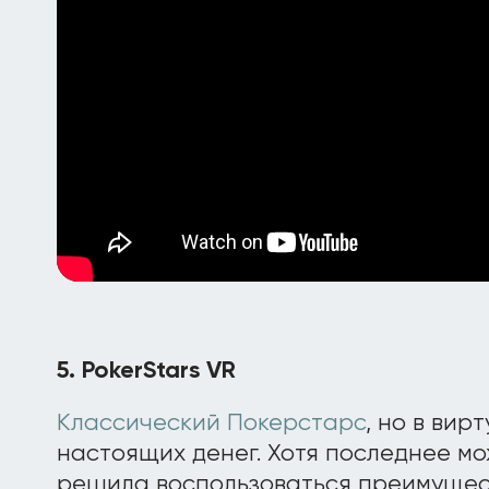
5. PokerStars VR
Классический Покерстарс
, но в вир
настоящих денег. Хотя последнее м
решила воспользоваться преимущес