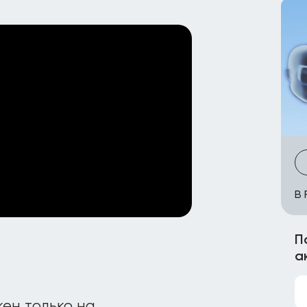
В 
П
а
ен только на