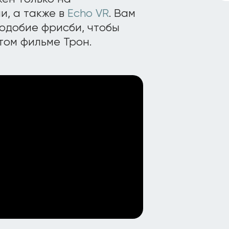
, а также в
Echo VR
. Вам
подобие фрисби, чтобы
том фильме Трон.