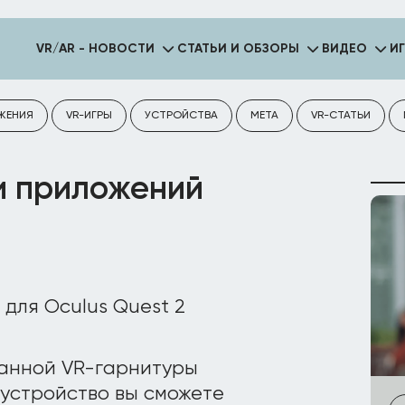
VR/AR - НОВОСТИ
СТАТЬИ И ОБЗОРЫ
ВИДЕО
И
ЖЕНИЯ
VR-ИГРЫ
УСТРОЙСТВА
META
VR-СТАТЬИ
и приложений
анной VR-гарнитуры
 устройство вы сможете