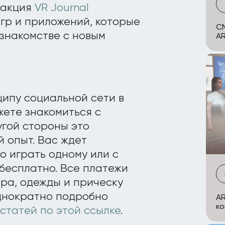
дакция
VR Journal
игр и приложений, которые
СМ
 знакомстве с новым
AR
ипу социальной сети в
жете знакомиться с
угой стороны это
 опыт. Вас ждет
о играть одному или с
бесплатно. Все платежи
ра, одежды и прическу
днократно подробно
AR
ко
статей по этой ссылке
.