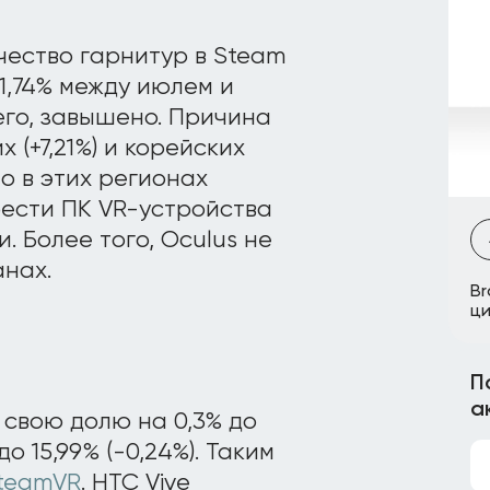
чество гарнитур в Steam
1,74% между июлем и
его, завышено. Причина
 (+7,21%) и корейских
то в этих регионах
ести ПК VR-устройства
 Более того, Oculus не
анах.
Br
ци
П
а
свою долю на 0,3% до
о 15,99% (-0,24%). Таким
teamVR
. HTC Vive