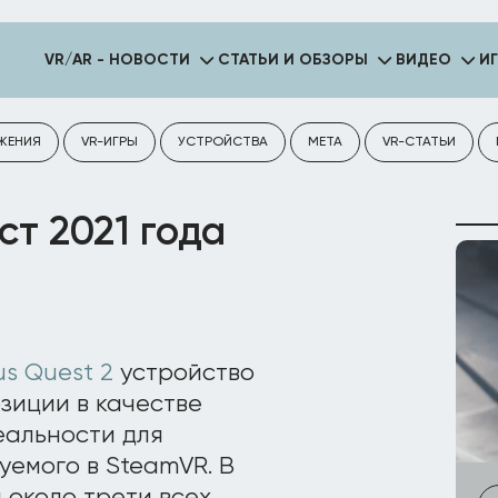
VR/AR - НОВОСТИ
СТАТЬИ И ОБЗОРЫ
ВИДЕО
И
ЖЕНИЯ
VR-ИГРЫ
УСТРОЙСТВА
META
VR-СТАТЬИ
ст 2021 года
us Quest 2
устройство
зиции в качестве
еальности для
уемого в SteamVR. В