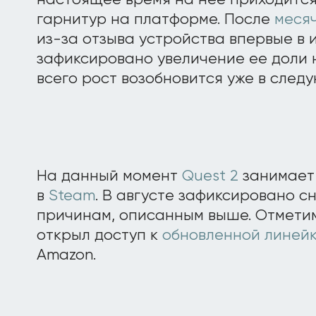
настоящее время на нее приходится
гарнитур на платформе. После
меся
из-за отзыва устройства впервые в 
зафиксировано увеличение ее доли 
всего рост возобновится уже в след
На данный момент
Quest 2
занимает 
в
Steam
. В августе зафиксировано с
причинам, описанным выше. Отметим
открыл доступ к
обновленной линейке 
Amazon.