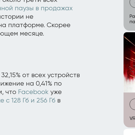
 около трети всех
чной паузы в продажах
истории не
Ра
па
на платформе. Скорее
ующем месяце.
32,15% от всех устройств
нижение на 0,41% по
, что
Facebook
уже
с 128 Гб и 256 Гб
в
VR