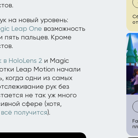
тов.
Сб
ук на новый уровень:
от
gic Leap One
возможность
 пять пальцев. Кроме
тов.
 в HoloLens 2
и Magic
отки Leap Motion начали
, когда одни из самых
отслеживание рук без
стается не так уж много
ивной сфере (хотя,
х всё получится
).
Fa
пл