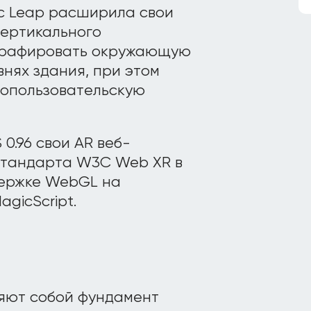
ic Leap расширила свои
вертикального
ографировать окружающую
внях здания, при этом
гопользовательскую
 0.96 свои AR веб-
стандарта W3C Web XR в
держке WebGL на
gicScript.
вляют собой фундамент