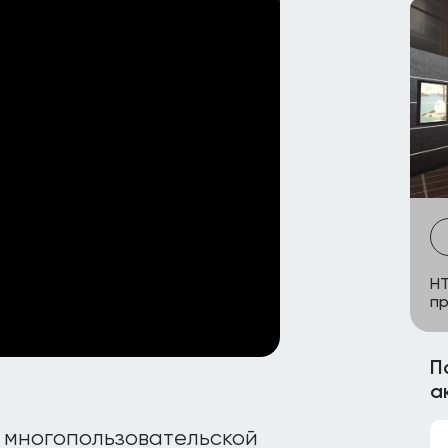
HT
пр
П
а
 многопользовательской