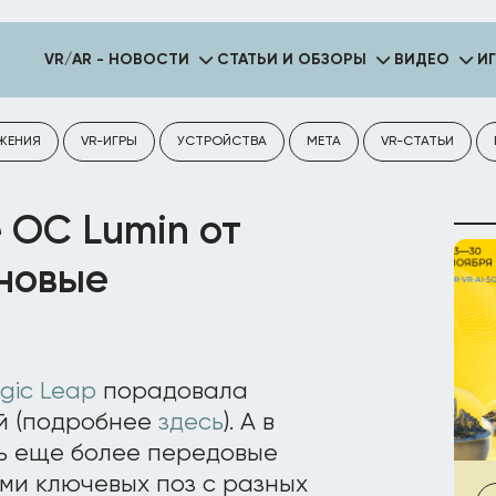
VR/AR - НОВОСТИ
СТАТЬИ И ОБЗОРЫ
ВИДЕО
И
ЖЕНИЯ
VR-ИГРЫ
УСТРОЙСТВА
META
VR-СТАТЬИ
 ОС Lumin от
 новые
gic Leap
порадовала
й (подробнее
здесь
). А в
сь еще более передовые
ми ключевых поз с разных